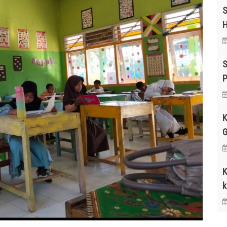
S
H
S
P
K
G
K
k